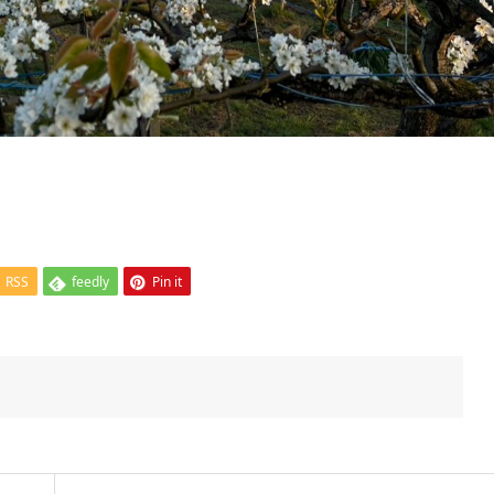
RSS
feedly
Pin it