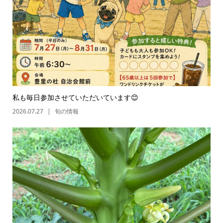
私も毎日参加させていただいています😊
2026.07.27
旬の情報