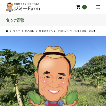
0
旬の情報
ブログ
旬の情報
豊里給食センターに初パパイヤ（冷凍千切り）納品❣️