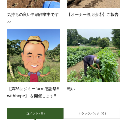
気持ちの良い早朝作業中です
【オーナー説明会①】ご報告
♪♪
【第26回ジミーfarm感謝祭#
戦い
withhope】 を開催します!!...
コメント ( 0 )
トラックバック ( 0 )