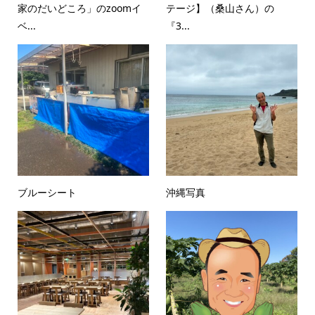
家のだいどころ」のzoomイ
テージ】（桑山さん）の
ベ...
『3...
ブルーシート
沖縄写真