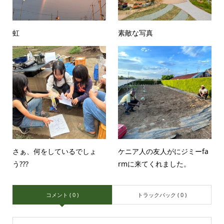
虹
素敵な写真
さぁ、何をしているでしょ
ケニア人の友人がにジミーfa
う???
rmに来てくれました。
コメント ( 0 )
トラックバック ( 0 )