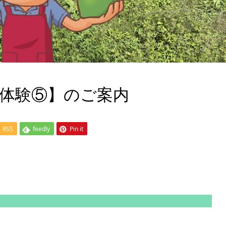
【農体験⑤】のご案内
RSS
feedly
Pin it