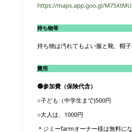
https://maps.app.goo.gl/M75XtMU
持ち物等
持ち物は汚れてもよい服と靴、帽子
費用
🟢参加費（保険代含）
○子ども（中学生まで)500円
○大人は、1000円
＊ジミーfarmオーナー様は無料に