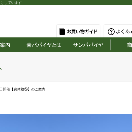
届けしています
へ
月7日開催【農体験⑤】のご案内