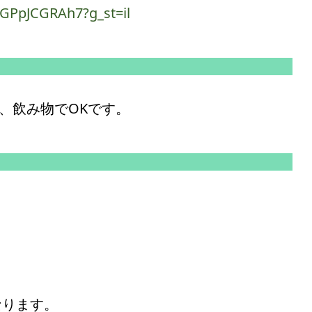
GPpJCGRAh7?g_st=il
、飲み物でOKです。
なります。