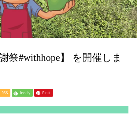
謝祭#withhope】 を開催しま
］
RSS
feedly
Pin it