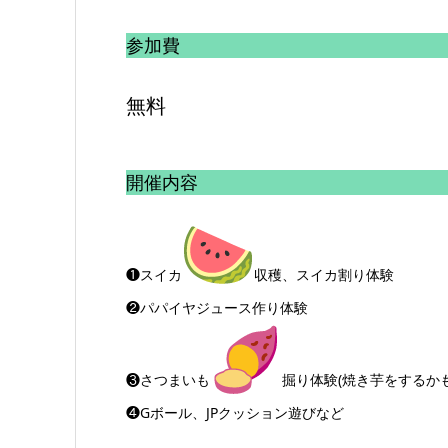
参加費
無料
開催内容
❶スイカ
収穫、スイカ割り体験
❷パパイヤジュース作り体験
❸さつまいも
掘り体験(焼き芋をするかも!
❹Gボール、JPクッション遊びなど