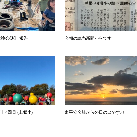
験会③】 報告
今朝の読売新聞からです
】4回目 (上郷小)
東平安名崎からの日の出です♪♪